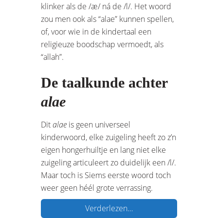
klinker als de /æ/ ná de /l/. Het woord
zou men ook als “alae” kunnen spellen,
of, voor wie in de kindertaal een
religieuze boodschap vermoedt, als
“allah”.
De taalkunde achter
alae
Dit
alae
is geen universeel
kinderwoord, elke zuigeling heeft zo z’n
eigen hongerhuiltje en lang niet elke
zuigeling articuleert zo duidelijk een /l/.
Maar toch is Siems eerste woord toch
weer geen héél grote verrassing.
Verderlezen…