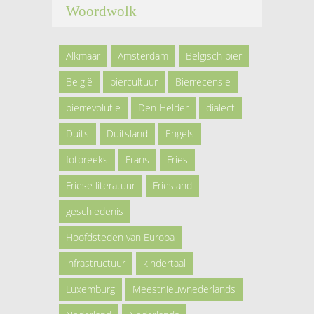
Woordwolk
Alkmaar
Amsterdam
Belgisch bier
België
biercultuur
Bierrecensie
bierrevolutie
Den Helder
dialect
Duits
Duitsland
Engels
fotoreeks
Frans
Fries
Friese literatuur
Friesland
geschiedenis
Hoofdsteden van Europa
infrastructuur
kindertaal
Luxemburg
Meestnieuwnederlands