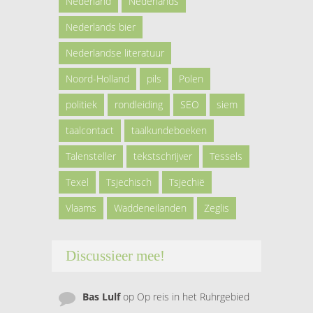
Nederland
Nederlands
Nederlands bier
Nederlandse literatuur
Noord-Holland
pils
Polen
politiek
rondleiding
SEO
siem
taalcontact
taalkundeboeken
Talensteller
tekstschrijver
Tessels
Texel
Tsjechisch
Tsjechië
Vlaams
Waddeneilanden
Zeglis
Discussieer mee!
Bas Lulf
op
Op reis in het Ruhrgebied