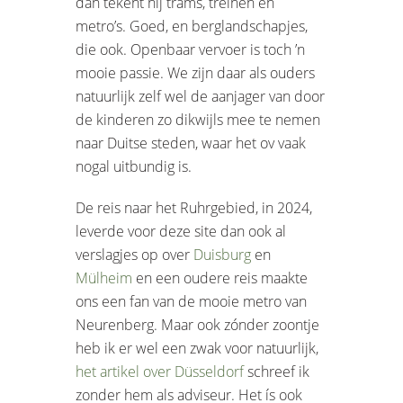
dan tekent hij trams, treinen en
metro’s. Goed, en berglandschapjes,
die ook. Openbaar vervoer is toch ’n
mooie passie. We zijn daar als ouders
natuurlijk zelf wel de aanjager van door
de kinderen zo dikwijls mee te nemen
naar Duitse steden, waar het ov vaak
nogal uitbundig is.
De reis naar het Ruhrgebied, in 2024,
leverde voor deze site dan ook al
verslagjes op over
Duisburg
en
Mülheim
en een oudere reis maakte
ons een fan van de mooie metro van
Neurenberg. Maar ook zónder zoontje
heb ik er wel een zwak voor natuurlijk,
het artikel over Düsseldorf
schreef ik
zonder hem als adviseur. Het ís ook