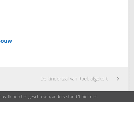
bouw
De kindertaal van Roel: afgekort
dus. Ik heb het geschreven, anders stond 't hier niet.