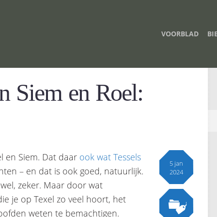
VOORBLAD
BI
an Siem en Roel:
l en Siem. Dat daar
ook wat Tessels
5 jan
ten – en dat is ook goed, natuurlijk.
2024
e wel, zeker. Maar door wat
ie je op Texel zo veel hoort, het
hoofden weten te bemachtigen.