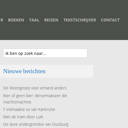
ER
BOEKEN
TAAL
REIZEN
TEKSTSCHRIJVER
CONTACT
Nieuwe berichten
De Woongroep voor iemand anders
Bier of geen bier: denormaliseer die
machtsmachine
’t Volmaakte ov van Karlsruhe
Met de tram door Luik
De dure ondergrondse van Duisburg