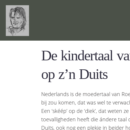
De kindertaal v
op z’n Duits
Nederlands is de moedertaal van Roe
bij zou komen, dat was wel te verwach
Een ‘skéép’ op de ‘diek’, dat weten z
toevalligheden heeft die ándere taal d
Duits, ook nog een plekje in beider 