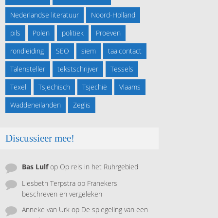
Nederlandse literatuur
Noord-Holland
pils
Polen
politiek
Proeven
rondleiding
SEO
siem
taalcontact
Talensteller
tekstschrijver
Tessels
Texel
Tsjechisch
Tsjechië
Vlaams
Waddeneilanden
Zeglis
Discussieer mee!
Bas Lulf
op
Op reis in het Ruhrgebied
Liesbeth Terpstra
op
Franekers
beschreven en vergeleken
Anneke van Urk
op
De spiegeling van een