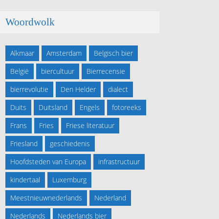
Woordwolk
Alkmaar
Amsterdam
Belgisch bier
België
biercultuur
Bierrecensie
bierrevolutie
Den Helder
dialect
Duits
Duitsland
Engels
fotoreeks
Frans
Fries
Friese literatuur
Friesland
geschiedenis
Hoofdsteden van Europa
infrastructuur
kindertaal
Luxemburg
Meestnieuwnederlands
Nederland
Nederlands
Nederlands bier