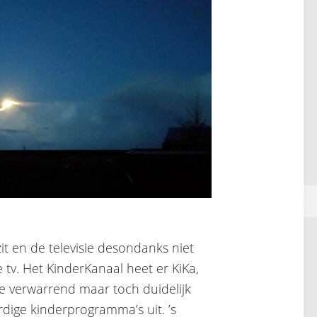
it en de televisie desondanks niet
e tv. Het KinderKanaal heet er KiKa,
e verwarrend maar toch duidelijk
rdige kinderprogramma’s uit. ’s