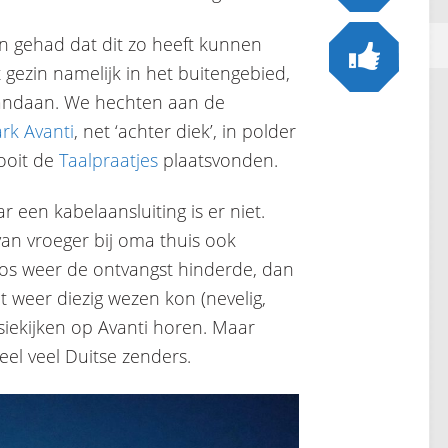
en gehad dat dit zo heeft kunnen
 gezin namelijk in het buitengebied,
vandaan. We hechten aan de
k Avanti
, net ‘achter diek’, in polder
ooit de
Taalpraatjes
plaatsvonden.
ar een kabelaansluiting is er niet.
 van vroeger bij oma thuis ook
 boos weer de ontvangst hinderde, dan
het weer diezig wezen kon (nevelig,
isiekijken op Avanti horen. Maar
eel veel Duitse zenders.