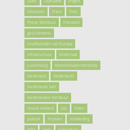
Duits
Duitsland
Engels
fotoreeks
Frans
Fries
Friese literatuur
Friesland
geschiedenis
Hoofdsteden van Europa
infrastructuur
kindertaal
Luxemburg
Meestnieuwnederlands
Nederland
Nederlands
Nederlands bier
Nederlandse literatuur
Noord-Holland
pils
Polen
politiek
Proeven
rondleiding
SEO
siem
taalcontact