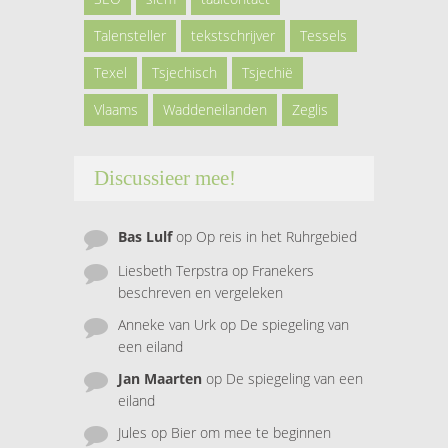
Talensteller
tekstschrijver
Tessels
Texel
Tsjechisch
Tsjechië
Vlaams
Waddeneilanden
Zeglis
Discussieer mee!
Bas Lulf
op
Op reis in het Ruhrgebied
Liesbeth Terpstra
op
Franekers
beschreven en vergeleken
Anneke van Urk
op
De spiegeling van
een eiland
Jan Maarten
op
De spiegeling van een
eiland
Jules
op
Bier om mee te beginnen