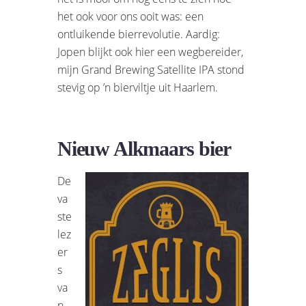
het ook voor ons ooit was: een
ontluikende bierrevolutie. Aardig:
Jopen blijkt ook hier een wegbereider,
mijn Grand Brewing Satellite IPA stond
stevig op ’n bierviltje uit Haarlem.
Nieuw Alkmaars bier
De
va
ste
lez
er
s
va
n