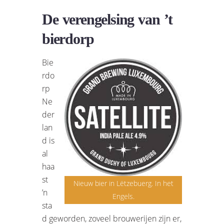
De verengelsing van ’t
bierdorp
Bie
rdo
rp
Ne
der
lan
d is
al
haa
st
Nieuw bier in Lëtzebuerg. In het
’n
Engels.
sta
d geworden, zoveel brouwerijen zijn er,