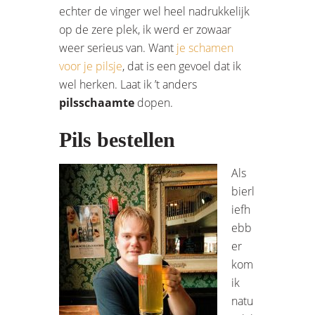
echter de vinger wel heel nadrukkelijk
op de zere plek, ik werd er zowaar
weer serieus van. Want
je schamen
voor je pilsje
, dat is een gevoel dat ik
wel herken. Laat ik ’t anders
pilsschaamte
dopen.
Pils bestellen
Als
bierl
iefh
ebb
er
kom
ik
natu