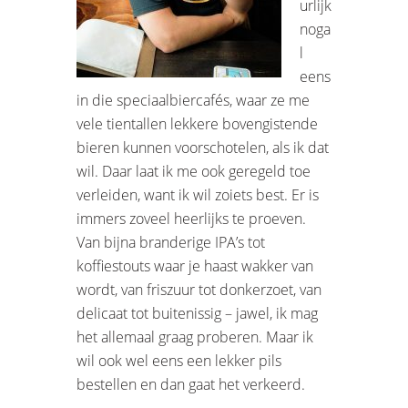
urlijk
noga
l
eens
in die speciaalbiercafés, waar ze me
vele tientallen lekkere bovengistende
bieren kunnen voorschotelen, als ik dat
wil. Daar laat ik me ook geregeld toe
verleiden, want ik wil zoiets best. Er is
immers zoveel heerlijks te proeven.
Van bijna branderige IPA’s tot
koffiestouts waar je haast wakker van
wordt, van friszuur tot donkerzoet, van
delicaat tot buitenissig – jawel, ik mag
het allemaal graag proberen. Maar ik
wil ook wel eens een lekker pils
bestellen en dan gaat het verkeerd.