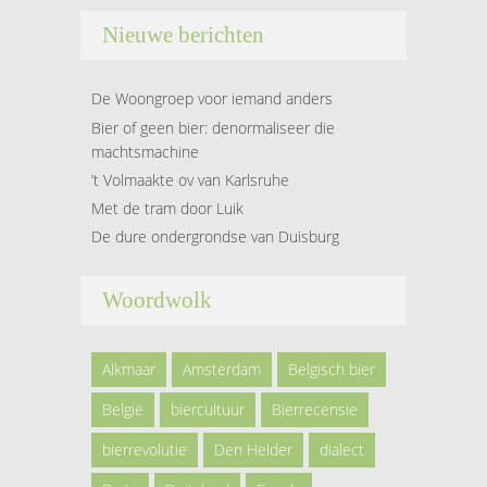
Nieuwe berichten
De Woongroep voor iemand anders
Bier of geen bier: denormaliseer die
machtsmachine
’t Volmaakte ov van Karlsruhe
Met de tram door Luik
De dure ondergrondse van Duisburg
Woordwolk
Alkmaar
Amsterdam
Belgisch bier
België
biercultuur
Bierrecensie
bierrevolutie
Den Helder
dialect