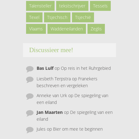
Talensteller
tekstschrijver
Tessels
Texel
Tsjechisch
Tsjechië
Vlaams
Waddeneilanden
Zeglis
Discussieer mee!
Bas Lulf
op
Op reis in het Ruhrgebied
Liesbeth Terpstra
op
Franekers
beschreven en vergeleken
Anneke van Urk
op
De spiegeling van
een eiland
Jan Maarten
op
De spiegeling van een
eiland
Jules
op
Bier om mee te beginnen