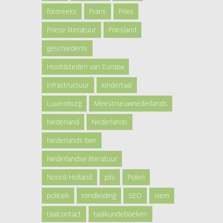
fotoreeks
Frans
Fries
Friese literatuur
Friesland
geschiedenis
Hoofdsteden van Europa
infrastructuur
kindertaal
Luxemburg
Meestnieuwnederlands
Nederland
Nederlands
Nederlands bier
Nederlandse literatuur
Noord-Holland
pils
Polen
politiek
rondleiding
SEO
siem
taalcontact
taalkundeboeken