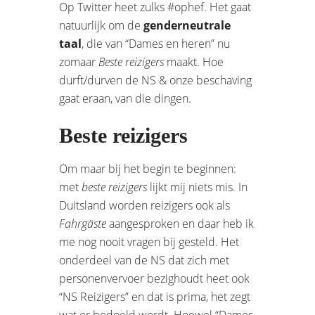
Op Twitter heet zulks #ophef. Het gaat
natuurlijk om de
genderneutrale
taal
, die van “Dames en heren” nu
zomaar
Beste reizigers
maakt. Hoe
durft/durven de NS & onze beschaving
gaat eraan, van die dingen.
Beste reizigers
Om maar bij het begin te beginnen:
met
beste reizigers
lijkt mij niets mis. In
Duitsland worden reizigers ook als
Fahrgäste
aangesproken en daar heb ik
me nog nooit vragen bij gesteld. Het
onderdeel van de NS dat zich met
personenvervoer bezighoudt heet ook
“NS Reizigers” en dat is prima, het zegt
wat er bedoeld wordt. Hoewel “Dames