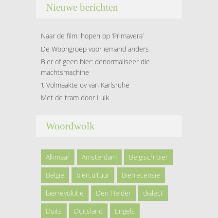
Nieuwe berichten
Naar de film: hopen op ‘Primavera’
De Woongroep voor iemand anders
Bier of geen bier: denormaliseer die
machtsmachine
’t Volmaakte ov van Karlsruhe
Met de tram door Luik
Woordwolk
Alkmaar
Amsterdam
Belgisch bier
België
biercultuur
Bierrecensie
bierrevolutie
Den Helder
dialect
Duits
Duitsland
Engels