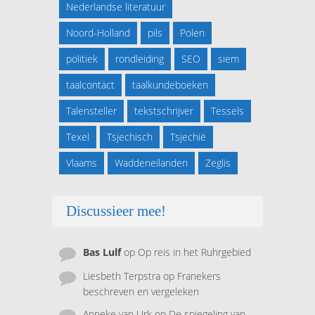
Nederlandse literatuur
Noord-Holland
pils
Polen
politiek
rondleiding
SEO
siem
taalcontact
taalkundeboeken
Talensteller
tekstschrijver
Tessels
Texel
Tsjechisch
Tsjechië
Vlaams
Waddeneilanden
Zeglis
Discussieer mee!
Bas Lulf
op
Op reis in het Ruhrgebied
Liesbeth Terpstra
op
Franekers
beschreven en vergeleken
Anneke van Urk
op
De spiegeling van