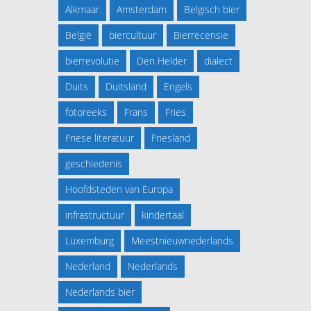
Alkmaar
Amsterdam
Belgisch bier
België
biercultuur
Bierrecensie
bierrevolutie
Den Helder
dialect
Duits
Duitsland
Engels
fotoreeks
Frans
Fries
Friese literatuur
Friesland
geschiedenis
Hoofdsteden van Europa
infrastructuur
kindertaal
Luxemburg
Meestnieuwnederlands
Nederland
Nederlands
Nederlands bier