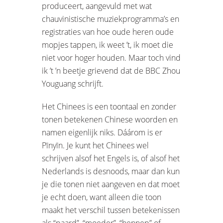
produceert, aangevuld met wat
chauvinistische muziekprogramma’s en
registraties van hoe oude heren oude
mopjes tappen, ik weet ’t, ik moet die
niet voor hoger houden. Maar toch vind
ik ’t ’n beetje grievend dat de BBC Zhou
Youguang schrijft.
Het Chinees is een toontaal en zonder
tonen betekenen Chinese woorden en
namen eigenlijk niks. Dáárom is er
Pīnyīn. Je kunt het Chinees wel
schrijven alsof het Engels is, of alsof het
Nederlands is desnoods, maar dan kun
je die tonen niet aangeven en dat moet
je echt doen, want alleen die toon
maakt het verschil tussen betekenissen
als “paard”, “moeder”, “hennep” of