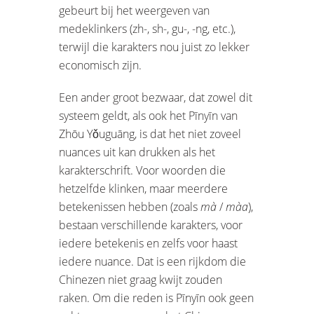
gebeurt bij het weergeven van
medeklinkers (zh-, sh-, gu-, -ng, etc.),
terwijl die karakters nou juist zo lekker
economisch zijn.
Een ander groot bezwaar, dat zowel dit
systeem geldt, als ook het Pīnyīn van
Zhōu Yǒuguāng, is dat het niet zoveel
nuances uit kan drukken als het
karakterschrift. Voor woorden die
hetzelfde klinken, maar meerdere
betekenissen hebben (zoals
mà
/
màa
),
bestaan verschillende karakters, voor
iedere betekenis en zelfs voor haast
iedere nuance. Dat is een rijkdom die
Chinezen niet graag kwijt zouden
raken. Om die reden is Pīnyīn ook geen