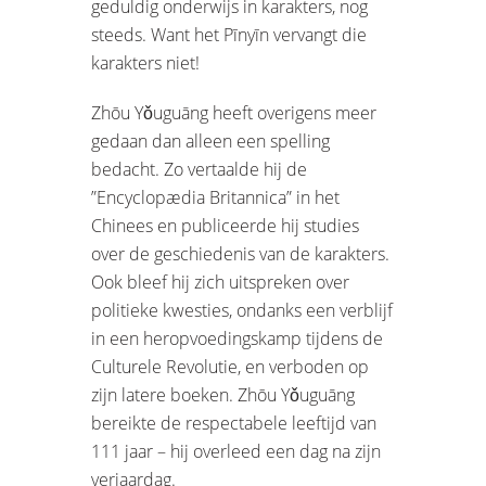
geduldig onderwijs in karakters, nog
steeds. Want het Pīnyīn vervangt die
karakters niet!
Zhōu Yǒuguāng heeft overigens meer
gedaan dan alleen een spelling
bedacht. Zo vertaalde hij de
”Encyclopædia Britannica” in het
Chinees en publiceerde hij studies
over de geschiedenis van de karakters.
Ook bleef hij zich uitspreken over
politieke kwesties, ondanks een verblijf
in een heropvoedingskamp tijdens de
Culturele Revolutie, en verboden op
zijn latere boeken. Zhōu Yǒuguāng
bereikte de respectabele leeftijd van
111 jaar – hij overleed een dag na zijn
verjaardag.