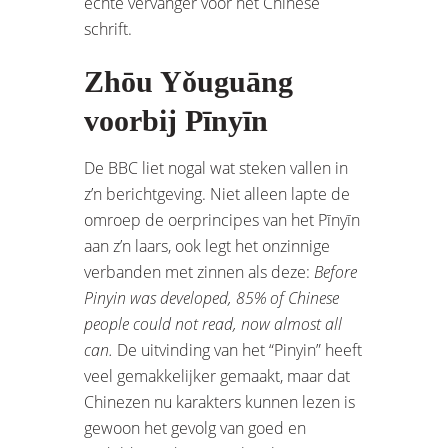
echte vervanger voor het Chinese
schrift.
Zhōu Yǒuguāng
voorbij Pīnyīn
De BBC liet nogal wat steken vallen in
z’n berichtgeving. Niet alleen lapte de
omroep de oerprincipes van het Pīnyīn
aan z’n laars, ook legt het onzinnige
verbanden met zinnen als deze:
Before
Pinyin was developed, 85% of Chinese
people could not read, now almost all
can.
De uitvinding van het “Pinyin” heeft
veel gemakkelijker gemaakt, maar dat
Chinezen nu karakters kunnen lezen is
gewoon het gevolg van goed en