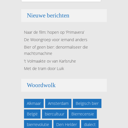
Nieuwe berichten
Naar de film: hopen op ‘Primavera’
De Woongroep voor iemand anders
Bier of geen bier: denormaliseer die
machtsmachine
’t Volmaakte ov van Karlsruhe
Met de tram door Luik
Woordwolk
Alkmaar
Amsterdam
Belgisch bier
België
biercultuur
Bierrecensie
bierrevolutie
Den Helder
dialect