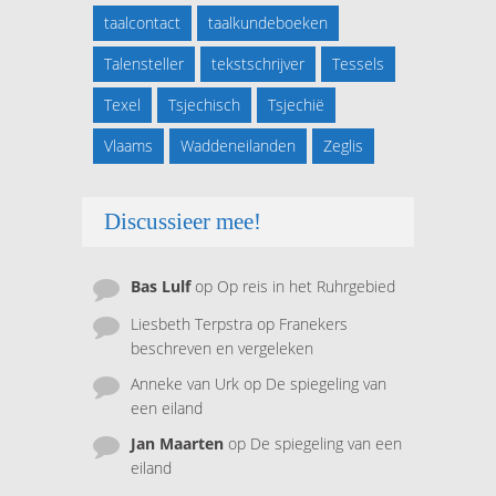
taalcontact
taalkundeboeken
Talensteller
tekstschrijver
Tessels
Texel
Tsjechisch
Tsjechië
Vlaams
Waddeneilanden
Zeglis
Discussieer mee!
Bas Lulf
op
Op reis in het Ruhrgebied
Liesbeth Terpstra
op
Franekers
beschreven en vergeleken
Anneke van Urk
op
De spiegeling van
een eiland
Jan Maarten
op
De spiegeling van een
eiland