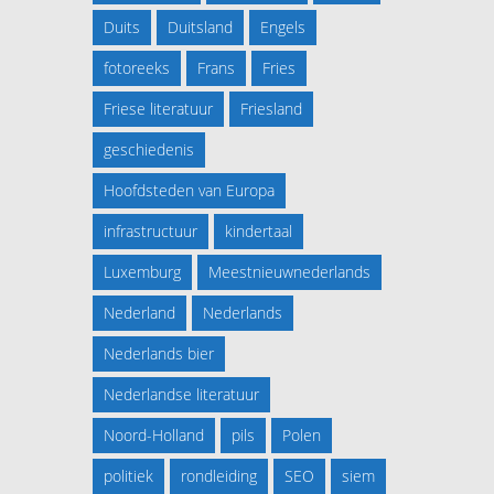
Duits
Duitsland
Engels
fotoreeks
Frans
Fries
Friese literatuur
Friesland
geschiedenis
Hoofdsteden van Europa
infrastructuur
kindertaal
Luxemburg
Meestnieuwnederlands
Nederland
Nederlands
Nederlands bier
Nederlandse literatuur
Noord-Holland
pils
Polen
politiek
rondleiding
SEO
siem