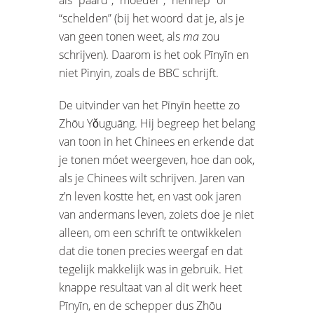
“schelden” (bij het woord dat je, als je
van geen tonen weet, als
ma
zou
schrijven). Daarom is het ook Pīnyīn en
niet Pinyin, zoals de BBC schrijft.
De uitvinder van het Pīnyīn heette zo
Zhōu Yǒuguāng. Hij begreep het belang
van toon in het Chinees en erkende dat
je tonen móet weergeven, hoe dan ook,
als je Chinees wilt schrijven. Jaren van
z’n leven kostte het, en vast ook jaren
van andermans leven, zoiets doe je niet
alleen, om een schrift te ontwikkelen
dat die tonen precies weergaf en dat
tegelijk makkelijk was in gebruik. Het
knappe resultaat van al dit werk heet
Pīnyīn, en de schepper dus Zhōu