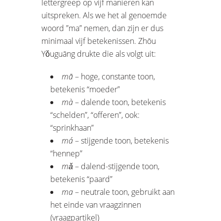
lettergreep op vijf manieren kan
uitspreken. Als we het al genoemde
woord ”ma” nemen, dan zijn er dus
minimaal vijf betekenissen. Zhōu
Yǒuguāng drukte die als volgt uit:
mā
– hoge, constante toon,
betekenis “moeder”
mà
– dalende toon, betekenis
“schelden”, “offeren”, ook:
“sprinkhaan”
má
– stijgende toon, betekenis
“hennep”
mǎ
– dalend-stijgende toon,
betekenis “paard”
ma
– neutrale toon, gebruikt aan
het einde van vraagzinnen
(vraagpartikel)