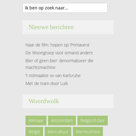
Nieuwe berichten
Naar de film: hopen op ‘Primavera’
De Woongroep voor iemand anders
Bier of geen bier: denormaliseer die
machtsmachine
’t Volmaakte ov van Karlsruhe
Met de tram door Luik
Woordwolk
Alkmaar
Amsterdam
Belgisch bier
België
biercultuur
Bierrecensie