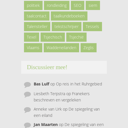
politiek
rondleiding
SEO
siem
taalcontact
taalkundeboeken
Talensteller
tekstschrijver
Tessels
Texel
Tsjechisch
Tsjechië
Vlaams
Waddeneilanden
Zeglis
Discussieer mee!
Bas Lulf
op
Op reis in het Ruhrgebied
Liesbeth Terpstra
op
Franekers
beschreven en vergeleken
Anneke van Urk
op
De spiegeling van
een eiland
Jan Maarten
op
De spiegeling van een