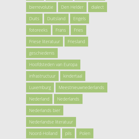
bierrevolutie
Den Helder
dialect
Duits
Duitsland
Engels
fotoreeks
Frans
Fries
Friese literatuur
Friesland
geschiedenis
Hoofdsteden van Europa
infrastructuur
kindertaal
Luxemburg
Meestnieuwnederlands
Nederland
Nederlands
Nederlands bier
Nederlandse literatuur
Noord-Holland
pils
Polen