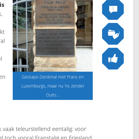
is
1
k,
kt
ral
l
gen
Gestapo-Denkmal met Frans en
Luxemburgs, maar nu ‘ns zonder
Duits…
k vaak teleurstellend eentalig: voor
el toch vooral Franstalig en Friesland