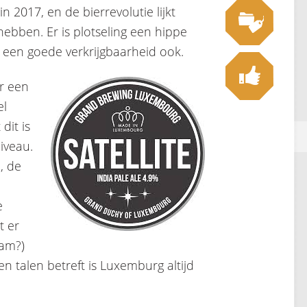
in 2017, en de bierrevolutie lijkt
ebben. Er is plotseling een hippe
een goede verkrijgbaarheid ook.
or een
el
dit is
iveau.
, de
e
t er
aam?)
n talen betreft is Luxemburg altijd