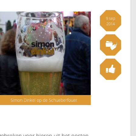
9 sep
2014
Simon Dinkel op de Schueberfouer
 gebroken voor bieren uit het oosten