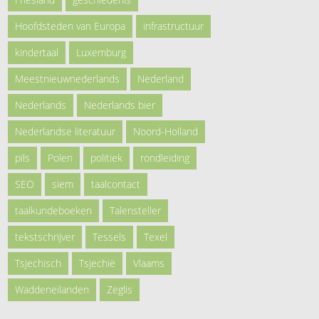
Hoofdsteden van Europa
infrastructuur
kindertaal
Luxemburg
Meestnieuwnederlands
Nederland
Nederlands
Nederlands bier
Nederlandse literatuur
Noord-Holland
pils
Polen
politiek
rondleiding
SEO
siem
taalcontact
taalkundeboeken
Talensteller
tekstschrijver
Tessels
Texel
Tsjechisch
Tsjechië
Vlaams
Waddeneilanden
Zeglis