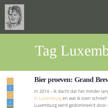
Tag Luxemb
Bier proeven: Grand Brew
1
2
In 2014 – ik dacht dat het minder lan
3
in Luxemburg
en wat ik toen schreef w
4
Luxemburg werd gedomineerd door pil