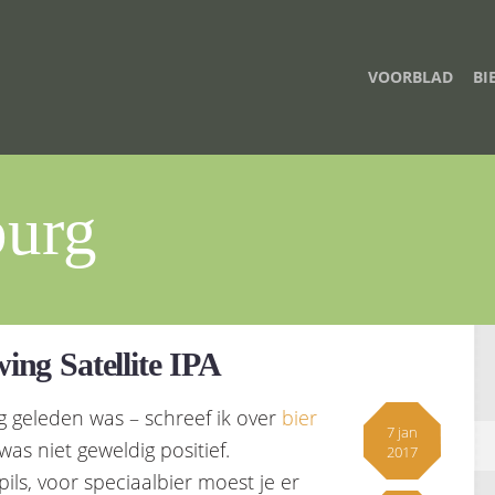
VOORBLAD
BI
urg
ing Satellite IPA
g geleden was – schreef ik over
bier
7 jan
as niet geweldig positief.
2017
s, voor speciaalbier moest je er