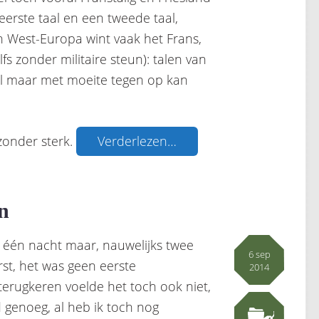
 eerste taal en een tweede taal,
In West-Europa wint vaak het Frans,
lfs zonder militaire steun): talen van
aal maar met moeite tegen op kan
zonder sterk.
Verderlezen…
n
, één nacht maar, nauwelijks twee
6 sep
rst, het was geen eerste
2014
 terugkeren voelde het toch ook niet,
 genoeg, al heb ik toch nog