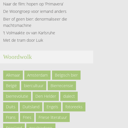
Naar de film: hopen op ‘Primavera’
De Woongroep voor iemand anders
Bier of geen bier: denormaliseer die
machtsmachine
’t Volmaakte ov van Karlsruhe
Met de tram door Luik
Woordwolk
Alkmaar
Amsterdam
Belgisch bier
België
biercultuur
Bierrecensie
bierrevolutie
Den Helder
dialect
Duits
Duitsland
Engels
fotoreeks
Frans
Fries
Friese literatuur
Friesland
geschiedenis