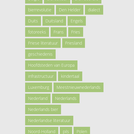
bierrevolutie
Den Helder
dialect
Duits
Duitsland
Engels
fotoreeks
Frans
Fries
Friese literatuur
Friesland
geschiedenis
Hoofdsteden van Europa
infrastructuur
kindertaal
Luxemburg
Meestnieuwnederlands
Nederland
Nederlands
Nederlands bier
Nederlandse literatuur
Noord-Holland
pils
Polen