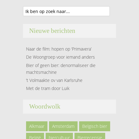
Nieuwe berichten
Naar de film: hopen op ‘Primavera’
De Woongroep voor iemand anders
Bier of geen bier: denormaliseer die
machtsmachine
’t Volmaakte ov van Karlsruhe
Met de tram door Luik
Woordwolk
Alkmaar
Amsterdam
Belgisch bier
België
biercultuur
Bierrecensie