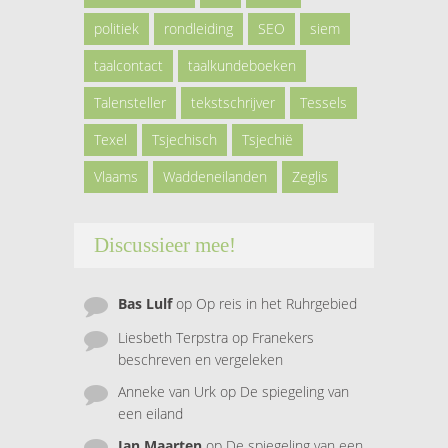
politiek
rondleiding
SEO
siem
taalcontact
taalkundeboeken
Talensteller
tekstschrijver
Tessels
Texel
Tsjechisch
Tsjechië
Vlaams
Waddeneilanden
Zeglis
Discussieer mee!
Bas Lulf
op
Op reis in het Ruhrgebied
Liesbeth Terpstra
op
Franekers
beschreven en vergeleken
Anneke van Urk
op
De spiegeling van
een eiland
Jan Maarten
op
De spiegeling van een