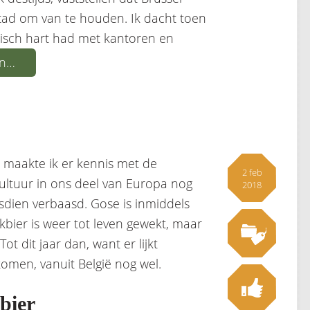
 stad om van te houden. Ik dacht toen
risch hart had met kantoren en
en…
en maakte ik er kennis met de
2 feb
cultuur in ons deel van Europa nog
2018
sdien verbaasd. Gose is inmiddels
kbier is weer tot leven gewekt, maar
ot dit jaar dan, want er lijkt
komen, vanuit België nog wel.
bier