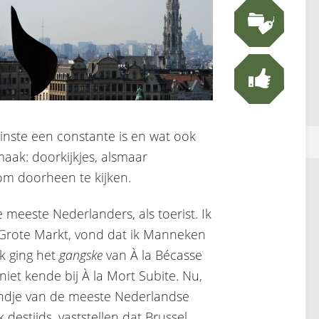
inste een constante is en wat ook
r maak: doorkijkjes, alsmaar
 om doorheen te kijken.
 meeste Nederlanders, als toerist. Ik
 Grote Markt, vond dat ik Manneken
k ging het
gangske
van À la Bécasse
niet kende bij À la Mort Subite. Nu,
 rondje van de meeste Nederlandse
k destijds, vaststellen dat Brussel