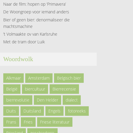
Naar de film: hopen op ‘Primavera’
De Woongroep voor iemand anders
Bier of geen bier: denormaliseer die
machtsmachine
’t Volmaakte ov van Karlsruhe
Met de tram door Luik
Woordwolk
Alkmaar
Amsterdam
Belgisch bier
België
biercultuur
Bierrecensie
bierrevolutie
Den Helder
dialect
Duits
Duitsland
Engels
fotoreeks
Frans
Fries
Friese literatuur
Friesland
geschiedenis