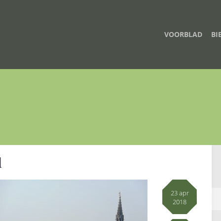
VOORBLAD
BI
l
23 apr
2018