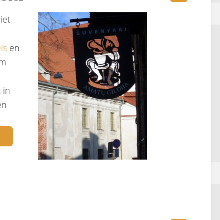
iet
is
en
om
 in
en