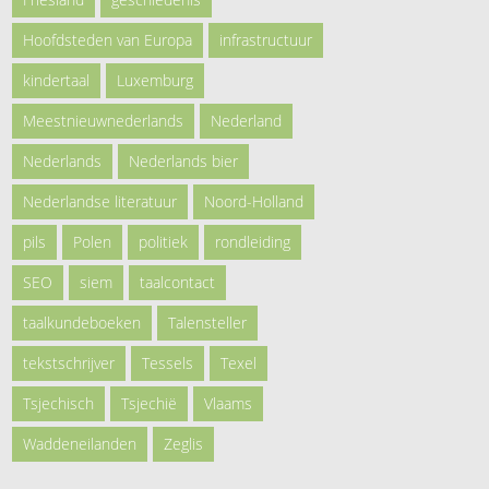
Hoofdsteden van Europa
infrastructuur
kindertaal
Luxemburg
Meestnieuwnederlands
Nederland
Nederlands
Nederlands bier
Nederlandse literatuur
Noord-Holland
pils
Polen
politiek
rondleiding
SEO
siem
taalcontact
taalkundeboeken
Talensteller
tekstschrijver
Tessels
Texel
Tsjechisch
Tsjechië
Vlaams
Waddeneilanden
Zeglis