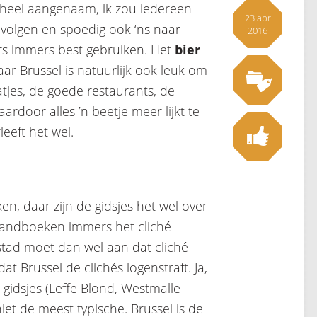
 heel aangenaam, ik zou iedereen
23 apr
volgen en spoedig ook ‘ns naar
2016
ers immers best gebruiken. Het
bier
aar Brussel is natuurlijk ook leuk om
tjes, de goede restaurants, de
rdoor alles ’n beetje meer lijkt te
eeft het wel.
ken, daar zijn de gidsjes het wel over
e handboeken immers het cliché
tad moet dan wel aan dat cliché
at Brussel de clichés logenstraft. Ja,
e gidsjes (Leffe Blond, Westmalle
 niet de meest typische. Brussel is de