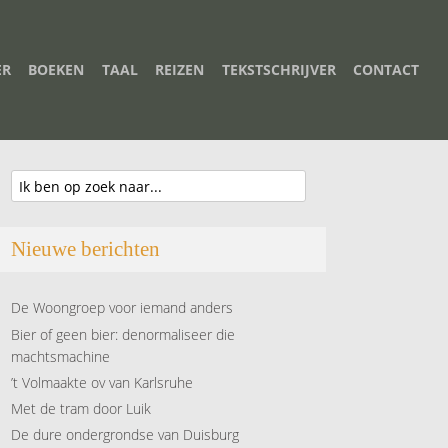
ER
BOEKEN
TAAL
REIZEN
TEKSTSCHRIJVER
CONTACT
Nieuwe berichten
De Woongroep voor iemand anders
Bier of geen bier: denormaliseer die
machtsmachine
’t Volmaakte ov van Karlsruhe
Met de tram door Luik
De dure ondergrondse van Duisburg