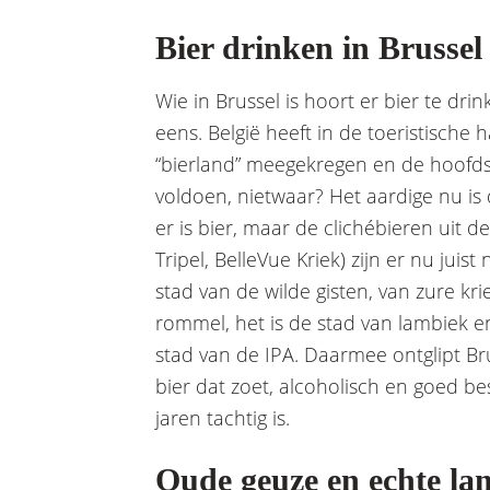
Bier drinken in Brussel
Wie in Brussel is hoort er bier te drin
eens. België heeft in de toeristisch
“bierland” meegekregen en de hoofds
voldoen, nietwaar? Het aardige nu is d
er is bier, maar de clichébieren uit d
Tripel, BelleVue Kriek) zijn er nu juist
stad van de wilde gisten, van zure kr
rommel, het is de stad van lambiek en
stad van de IPA. Daarmee ontglipt Bru
bier dat zoet, alcoholisch en goed 
jaren tachtig is.
Oude geuze en echte la