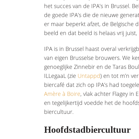
het succes van de IPA’s in Brussel. Bel
de goede IPA’s die de nieuwe genera
er maar beperkt afzet, de Belgische dr
beeld en dat beeld is helaas vrij juist
IPA is in Brussel haast overal verkrijg
van eigen Brusselse brouwers. We ke
genoeglijke Zinnebir en de Taras Bou
ILLegaaL (zie
Untappd
) en tot m’n ve
biercafé dat zich op IPA’s had toegel
Amère à Boire
, vlak achter Flagey in
en tegelijkertijd voedde het de hoof
biercultuur.
Hoofdstadbiercultuur