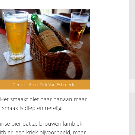
Geuze – Foto: Dirk Van Esbroeck
s. Het smaakt niet naar banaan maar
e smaak is diep en netelig.
nse bier dat ze brouwen lambiek.
itbier, een kriek bijvoorbeeld, maar