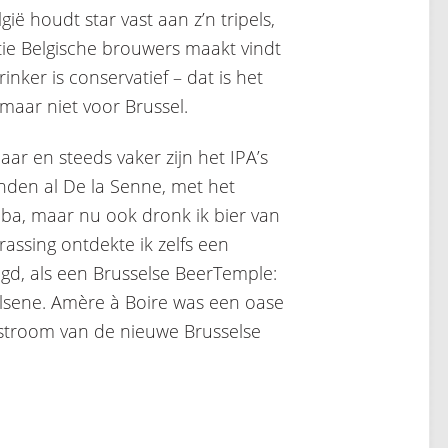
gië houdt star vast aan z’n tripels,
tie Belgische brouwers maakt vindt
inker is conservatief – dat is het
, maar niet voor Brussel.
baar en steeds vaker zijn het IPA’s
nden al De la Senne, met het
lba, maar nu ook dronk ik bier van
rrassing ontdekte ik zelfs een
egd, als een Brusselse BeerTemple:
 Elsene. Amère à Boire was een oase
dstroom van de nieuwe Brusselse