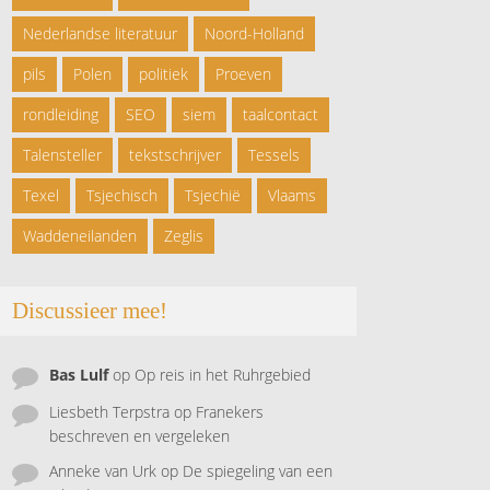
Nederlandse literatuur
Noord-Holland
pils
Polen
politiek
Proeven
rondleiding
SEO
siem
taalcontact
Talensteller
tekstschrijver
Tessels
Texel
Tsjechisch
Tsjechië
Vlaams
Waddeneilanden
Zeglis
Discussieer mee!
Bas Lulf
op
Op reis in het Ruhrgebied
Liesbeth Terpstra
op
Franekers
beschreven en vergeleken
Anneke van Urk
op
De spiegeling van een