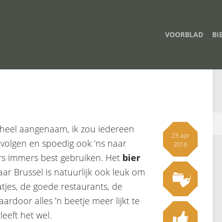
VOORBLAD
BI
 heel aangenaam, ik zou iedereen
23 apr
volgen en spoedig ook ‘ns naar
2016
ers immers best gebruiken. Het
bier
aar Brussel is natuurlijk ook leuk om
tjes, de goede restaurants, de
rdoor alles ’n beetje meer lijkt te
eeft het wel.