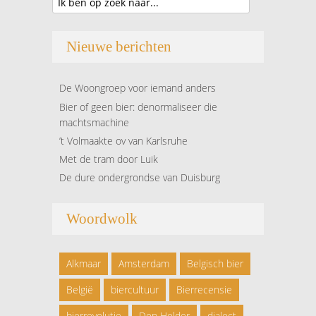
Nieuwe berichten
De Woongroep voor iemand anders
Bier of geen bier: denormaliseer die
machtsmachine
’t Volmaakte ov van Karlsruhe
Met de tram door Luik
De dure ondergrondse van Duisburg
Woordwolk
Alkmaar
Amsterdam
Belgisch bier
België
biercultuur
Bierrecensie
bierrevolutie
Den Helder
dialect