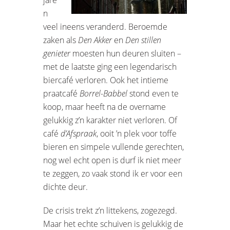
n
veel ineens veranderd. Beroemde
zaken als
Den Akker
en
Den stillen
genieter
moesten hun deuren sluiten –
met de laatste ging een legendarisch
biercafé verloren. Ook het intieme
praatcafé
Borrel-Babbel
stond even te
koop, maar heeft na de overname
gelukkig z’n karakter niet verloren. Of
café
d’Afspraak
, ooit ’n plek voor toffe
bieren en simpele vullende gerechten,
nog wel echt open is durf ik niet meer
te zeggen, zo vaak stond ik er voor een
dichte deur.
De crisis trekt z’n littekens, zogezegd.
Maar het echte schuiven is gelukkig de