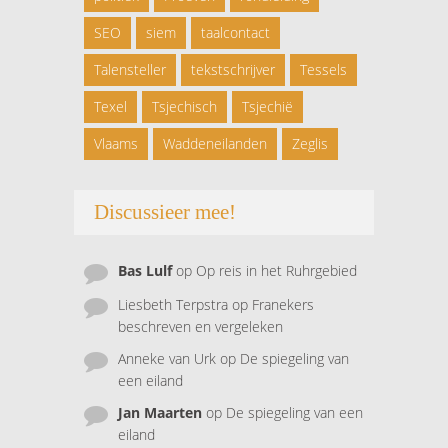
SEO
siem
taalcontact
Talensteller
tekstschrijver
Tessels
Texel
Tsjechisch
Tsjechië
Vlaams
Waddeneilanden
Zeglis
Discussieer mee!
Bas Lulf
op
Op reis in het Ruhrgebied
Liesbeth Terpstra
op
Franekers
beschreven en vergeleken
Anneke van Urk
op
De spiegeling van
een eiland
Jan Maarten
op
De spiegeling van een
eiland