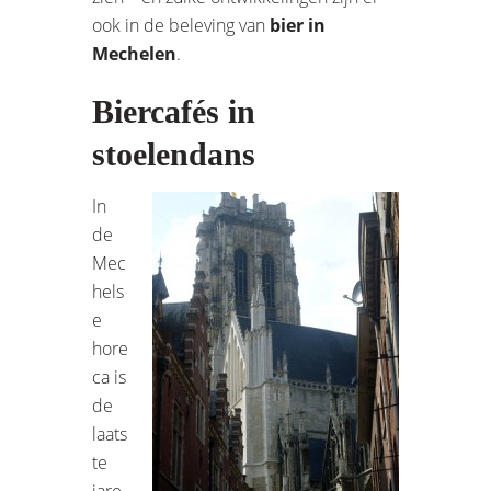
ook in de beleving van
bier in
Mechelen
.
Biercafés in
stoelendans
In
de
Mec
hels
e
hore
ca is
de
laats
te
jare