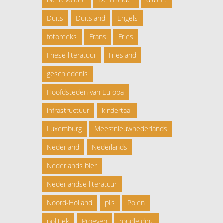
Duits
Duitsland
Engels
fotoreeks
Frans
Fries
Friese literatuur
Friesland
geschiedenis
Hoofdsteden van Europa
infrastructuur
kindertaal
Luxemburg
Meestnieuwnederlands
Nederland
Nederlands
Nederlands bier
Nederlandse literatuur
Noord-Holland
pils
Polen
politiek
Proeven
rondleiding