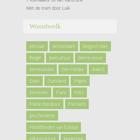
Met de tram door Luik
Woordwolk
Alkmaar
Amsterdam
Belgisch bier
België
biercultuur
Bierrecensie
bierrevolutie
Den Helder
dialect
Duits
Duitsland
Engels
fotoreeks
Frans
Fries
Friese literatuur
Friesland
geschiedenis
Hoofdsteden van Europa
infrastructuur
kindertaal