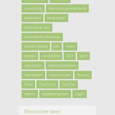
Luxemburg
Meestnieuwnederlands
Nederland
Nederlands
Nederlands bier
Nederlandse literatuur
Noord-Holland
pils
Polen
politiek
rondleiding
SEO
siem
taalcontact
taalkundeboeken
Talensteller
tekstschrijver
Tessels
Texel
Tsjechisch
Tsjechië
Vlaams
Waddeneilanden
Zeglis
Discussieer mee!