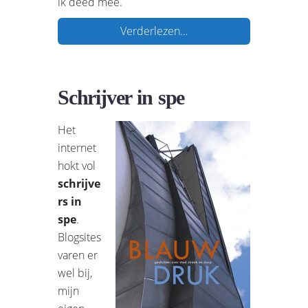
ik deed mee.
Verderlezen…
Schrijver in spe
Het
internet
hokt vol
schrijve
rs in
spe
.
Blogsites
varen er
wel bij,
mijn