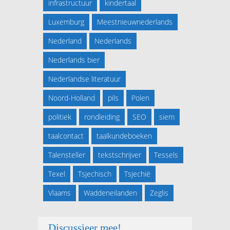
infrastructuur
kindertaal
Luxemburg
Meestnieuwnederlands
Nederland
Nederlands
Nederlands bier
Nederlandse literatuur
Noord-Holland
pils
Polen
politiek
rondleiding
SEO
siem
taalcontact
taalkundeboeken
Talensteller
tekstschrijver
Tessels
Texel
Tsjechisch
Tsjechië
Vlaams
Waddeneilanden
Zeglis
Discussieer mee!