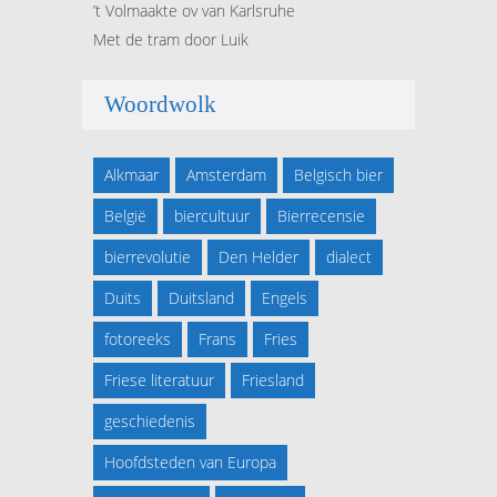
’t Volmaakte ov van Karlsruhe
Met de tram door Luik
Woordwolk
Alkmaar
Amsterdam
Belgisch bier
België
biercultuur
Bierrecensie
bierrevolutie
Den Helder
dialect
Duits
Duitsland
Engels
fotoreeks
Frans
Fries
Friese literatuur
Friesland
geschiedenis
Hoofdsteden van Europa