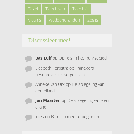
Texel
Tsjechisch
Tsjechië
Vlaams
Waddeneilanden
Zeglis
Discussieer mee!
Bas Lulf
op
Op reis in het Ruhrgebied
Liesbeth Terpstra
op
Franekers
beschreven en vergeleken
Anneke van Urk
op
De spiegeling van
een eiland
Jan Maarten
op
De spiegeling van een
eiland
Jules
op
Bier om mee te beginnen