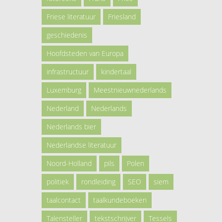
Friese literatuur
Friesland
geschiedenis
Hoofdsteden van Europa
infrastructuur
kindertaal
Luxemburg
Meestnieuwnederlands
Nederland
Nederlands
Nederlands bier
Nederlandse literatuur
Noord-Holland
pils
Polen
politiek
rondleiding
SEO
siem
taalcontact
taalkundeboeken
Talensteller
tekstschrijver
Tessels