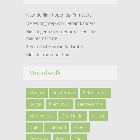
Naar de film: hopen op ‘Primavera’
De Woongroep voor iemand anders
Bier of geen bier: denormaliseer die
machtsmachine
’t Volmaakte ov van Karlsruhe
Met de tram door Luik
Woordwolk
Alkmaar
Amsterdam
Belgisch bier
België
biercultuur
Bierrecensie
bierrevolutie
Den Helder
dialect
Duits
Duitsland
Engels
fotoreeks
Frans
Fries