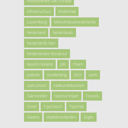
Hoofdsteden van Europa
infrastructuur
kindertaal
Luxemburg
Meestnieuwnederlands
Nederland
Nederlands
Nederlands bier
Nederlandse literatuur
Noord-Holland
pils
Polen
politiek
rondleiding
SEO
siem
taalcontact
taalkundeboeken
Talensteller
tekstschrijver
Tessels
Texel
Tsjechisch
Tsjechië
Vlaams
Waddeneilanden
Zeglis