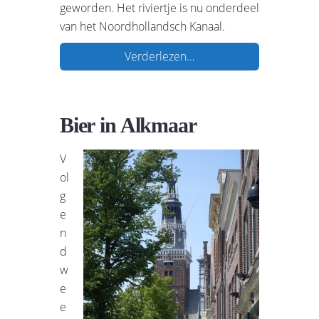
geworden. Het riviertje is nu onderdeel
van het Noordhollandsch Kanaal.
Verderlezen…
Bier in Alkmaar
V
ol
g
e
n
d
w
e
e