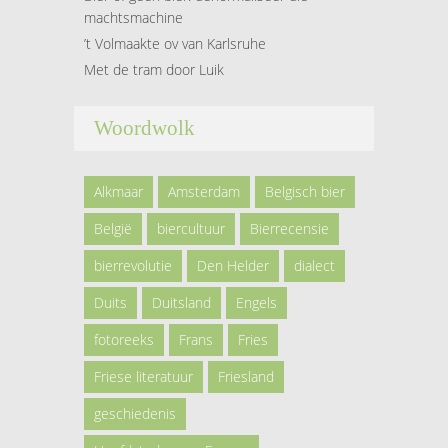
machtsmachine
’t Volmaakte ov van Karlsruhe
Met de tram door Luik
Woordwolk
Alkmaar
Amsterdam
Belgisch bier
België
biercultuur
Bierrecensie
bierrevolutie
Den Helder
dialect
Duits
Duitsland
Engels
fotoreeks
Frans
Fries
Friese literatuur
Friesland
geschiedenis