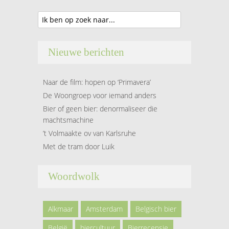
Nieuwe berichten
Naar de film: hopen op ‘Primavera’
De Woongroep voor iemand anders
Bier of geen bier: denormaliseer die
machtsmachine
’t Volmaakte ov van Karlsruhe
Met de tram door Luik
Woordwolk
Alkmaar
Amsterdam
Belgisch bier
België
biercultuur
Bierrecensie