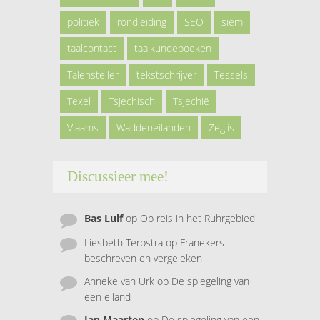
politiek
rondleiding
SEO
siem
taalcontact
taalkundeboeken
Talensteller
tekstschrijver
Tessels
Texel
Tsjechisch
Tsjechië
Vlaams
Waddeneilanden
Zeglis
Discussieer mee!
Bas Lulf
op
Op reis in het Ruhrgebied
Liesbeth Terpstra
op
Franekers
beschreven en vergeleken
Anneke van Urk
op
De spiegeling van
een eiland
Jan Maarten
op
De spiegeling van een