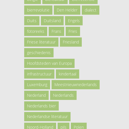
bierrevolutie
Den Helder
dialect
Duits
Duitsland
Engels
fotoreeks
Frans
Fries
Friese literatuur
Friesland
geschiedenis
Hoofdsteden van Europa
infrastructuur
kindertaal
Luxemburg
Meestnieuwnederlands
Nederland
Nederlands
Nederlands bier
Nederlandse literatuur
Noord-Holland
pils
Polen