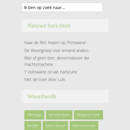
Nieuwe berichten
Naar de film: hopen op ‘Primavera’
De Woongroep voor iemand anders
Bier of geen bier: denormaliseer die
machtsmachine
’t Volmaakte ov van Karlsruhe
Met de tram door Luik
Woordwolk
Alkmaar
Amsterdam
Belgisch bier
België
biercultuur
Bierrecensie