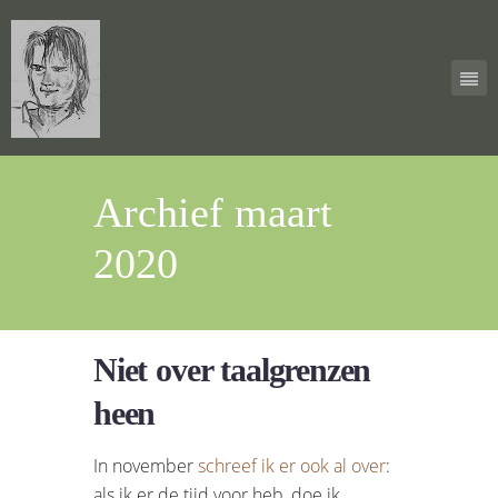
Archief maart
2020
Niet over taalgrenzen
heen
In november
schreef ik er ook al over
:
als ik er de tijd voor heb, doe ik