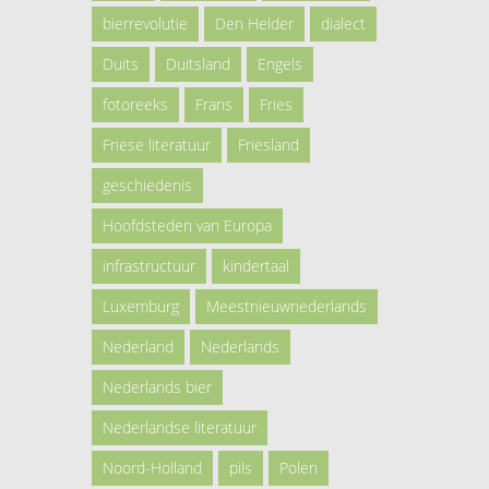
bierrevolutie
Den Helder
dialect
Duits
Duitsland
Engels
fotoreeks
Frans
Fries
Friese literatuur
Friesland
geschiedenis
Hoofdsteden van Europa
infrastructuur
kindertaal
Luxemburg
Meestnieuwnederlands
Nederland
Nederlands
Nederlands bier
Nederlandse literatuur
Noord-Holland
pils
Polen