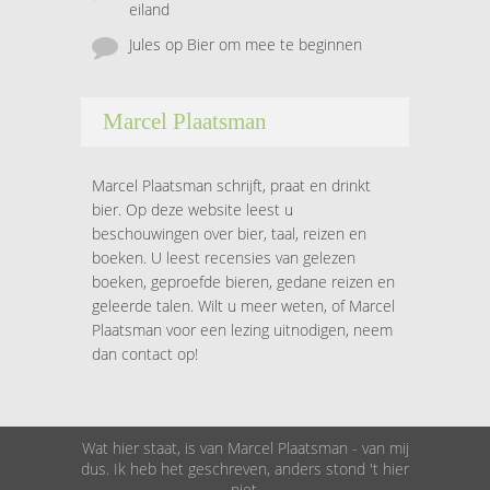
eiland
Jules
op
Bier om mee te beginnen
Marcel Plaatsman
Marcel Plaatsman schrijft, praat en drinkt
bier. Op deze website leest u
beschouwingen over bier, taal, reizen en
boeken. U leest recensies van gelezen
boeken, geproefde bieren, gedane reizen en
geleerde talen. Wilt u meer weten, of Marcel
Plaatsman voor een lezing uitnodigen, neem
dan contact op!
Wat hier staat, is van Marcel Plaatsman - van mij
dus. Ik heb het geschreven, anders stond 't hier
niet.