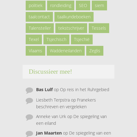
politiek
rondleiding
SEO
siem
taalcontact
taalkundeboeken
Talensteller
tekstschrijver
Tessels
Texel
Tsjechisch
Tsjechië
Vlaams
Waddeneilanden
Zeglis
Discussieer mee!
Bas Lulf
op
Op reis in het Ruhrgebied
Liesbeth Terpstra
op
Franekers
beschreven en vergeleken
Anneke van Urk
op
De spiegeling van
een eiland
Jan Maarten
op
De spiegeling van een