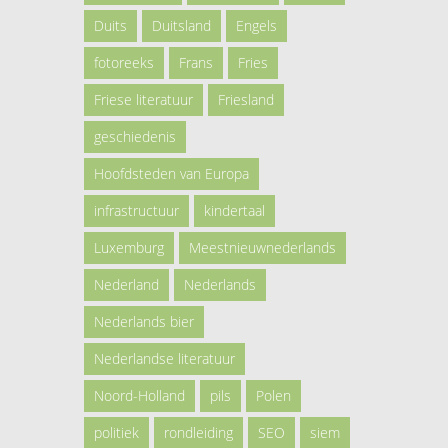
Duits
Duitsland
Engels
fotoreeks
Frans
Fries
Friese literatuur
Friesland
geschiedenis
Hoofdsteden van Europa
infrastructuur
kindertaal
Luxemburg
Meestnieuwnederlands
Nederland
Nederlands
Nederlands bier
Nederlandse literatuur
Noord-Holland
pils
Polen
politiek
rondleiding
SEO
siem