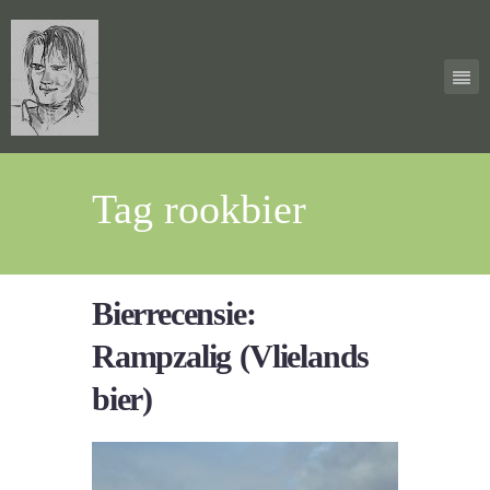
Tag rookbier
Bierrecensie:
Rampzalig (Vlielands
bier)