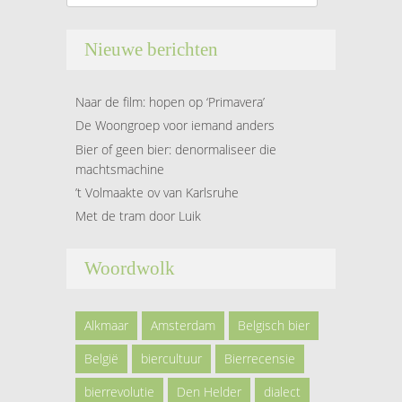
Nieuwe berichten
Naar de film: hopen op ‘Primavera’
De Woongroep voor iemand anders
Bier of geen bier: denormaliseer die
machtsmachine
’t Volmaakte ov van Karlsruhe
Met de tram door Luik
Woordwolk
Alkmaar
Amsterdam
Belgisch bier
België
biercultuur
Bierrecensie
bierrevolutie
Den Helder
dialect