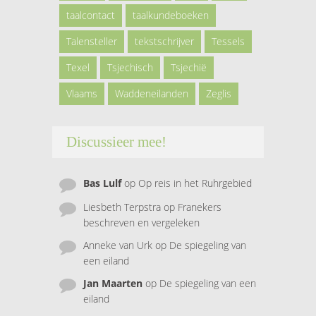
taalcontact
taalkundeboeken
Talensteller
tekstschrijver
Tessels
Texel
Tsjechisch
Tsjechië
Vlaams
Waddeneilanden
Zeglis
Discussieer mee!
Bas Lulf
op
Op reis in het Ruhrgebied
Liesbeth Terpstra
op
Franekers
beschreven en vergeleken
Anneke van Urk
op
De spiegeling van
een eiland
Jan Maarten
op
De spiegeling van een
eiland