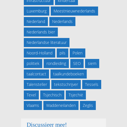
infrastructuur
kindertaal
Luxemburg
Meestnieuwnederlands
Nederland
Nederlands
Nederlands bier
Nederlandse literatuur
Noord-Holland
pils
Polen
politiek
rondleiding
SEO
siem
taalcontact
taalkundeboeken
Talensteller
tekstschrijver
Tessels
Texel
Tsjechisch
Tsjechië
Vlaams
Waddeneilanden
Zeglis
Discussieer mee!