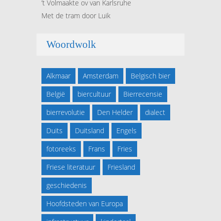
’t Volmaakte ov van Karlsruhe
Met de tram door Luik
Woordwolk
Alkmaar
Amsterdam
Belgisch bier
België
biercultuur
Bierrecensie
bierrevolutie
Den Helder
dialect
Duits
Duitsland
Engels
fotoreeks
Frans
Fries
Friese literatuur
Friesland
geschiedenis
Hoofdsteden van Europa