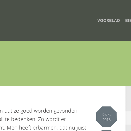
VOORBLAD
BI
jven dat ze goed worden gevonden
9 okt
bij te bedenken. Zo wordt er
2016
t. Men heeft erbarmen, dat nu juist