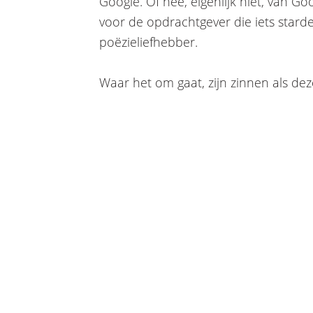
Google. Of nee, eigenlijk niet, van Go
voor de opdrachtgever die iets starde
poëzieliefhebber.
Waar het om gaat, zijn zinnen als de