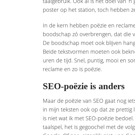
taalgebruik. Ook al is het doel van ’n
poster op het station, toch hebben z
In de kern hebben poëzie en reclame
boodschap zó overbrengen, dat die vo
De boodschap moet ook blijven hange
Beide tekstvormen moeten ook beknop
uren de tijd. Snel, puntig, mooi en s
reclame en zo is poëzie.
SEO-poëzie is anders
Maar de poëzie van SEO gaat nog iets 
in mijn teksten ook op dat ze prettig
is niet wat ik met SEO-poëzie bedoel.
taalspel, het is gegoochel met de vo