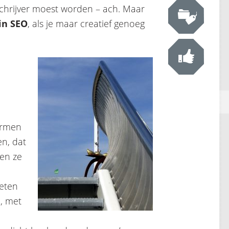
dschrijver moest worden – ach. Maar
in SEO
, als je maar creatief genoeg
ormen
en, dat
nen ze
weten
, met