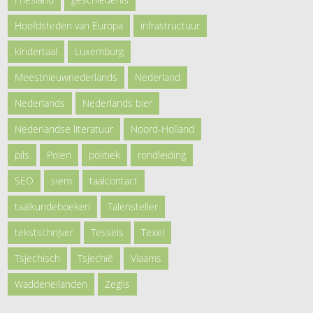
Hoofdsteden van Europa
infrastructuur
kindertaal
Luxemburg
Meestnieuwnederlands
Nederland
Nederlands
Nederlands bier
Nederlandse literatuur
Noord-Holland
pils
Polen
politiek
rondleiding
SEO
siem
taalcontact
taalkundeboeken
Talensteller
tekstschrijver
Tessels
Texel
Tsjechisch
Tsjechië
Vlaams
Waddeneilanden
Zeglis