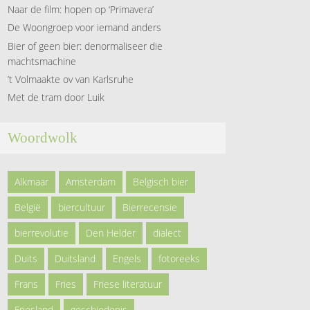
Naar de film: hopen op ‘Primavera’
De Woongroep voor iemand anders
Bier of geen bier: denormaliseer die
machtsmachine
’t Volmaakte ov van Karlsruhe
Met de tram door Luik
Woordwolk
Alkmaar
Amsterdam
Belgisch bier
België
biercultuur
Bierrecensie
bierrevolutie
Den Helder
dialect
Duits
Duitsland
Engels
fotoreeks
Frans
Fries
Friese literatuur
Friesland
geschiedenis