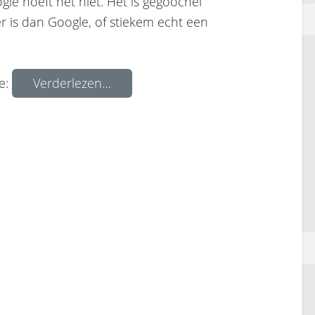
ogle hoeft het niet. Het is gegoochel
r is dan Google, of stiekem echt een
ze:
Verderlezen…