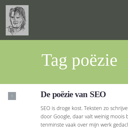
Tag poëzie
De poëzie van SEO
1
SEO is droge kost. Teksten zo schri
door Google, daar valt weinig moois 
tenminste vaak over mijn werk gedach