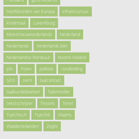
Hoofdsteden van Europa
infrastructuur
kindertaal
Luxemburg
Meestnieuwnederlands
Nederland
Nederlands
Nederlands bier
Nederlandse literatuur
Noord-Holland
pils
Polen
politiek
rondleiding
SEO
siem
taalcontact
taalkundeboeken
Talensteller
tekstschrijver
Tessels
Texel
Tsjechisch
Tsjechië
Vlaams
Waddeneilanden
Zeglis