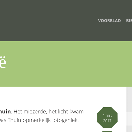
VOORBLAD
BI
ë
huin
. Het miezerde, het licht kwam
1 mrt
as Thuin opmerkelijk fotogeniek.
2017