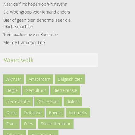
Naar de film: hopen op ‘Primavera’
De Woongroep voor iemand anders
Bier of geen bier: denormaliseer die
machtsmachine
’t Volmaakte ov van Karlsruhe
Met de tram door Luik
Woordwolk
Alkmaar
Amsterdam
Belgisch bier
België
biercultuur
Bierrecensie
bierrevolutie
Den Helder
dialect
Duits
Duitsland
Engels
fotoreeks
Frans
Fries
Friese literatuur
Friesland
geschiedenis