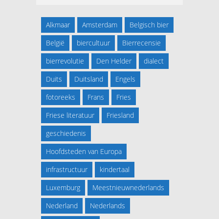
Alkmaar
Amsterdam
Belgisch bier
België
biercultuur
Bierrecensie
bierrevolutie
Den Helder
dialect
Duits
Duitsland
Engels
fotoreeks
Frans
Fries
Friese literatuur
Friesland
geschiedenis
Hoofdsteden van Europa
infrastructuur
kindertaal
Luxemburg
Meestnieuwnederlands
Nederland
Nederlands