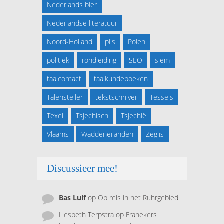
Nederlands bier
Nederlandse literatuur
Noord-Holland
pils
Polen
politiek
rondleiding
SEO
siem
taalcontact
taalkundeboeken
Talensteller
tekstschrijver
Tessels
Texel
Tsjechisch
Tsjechië
Vlaams
Waddeneilanden
Zeglis
Discussieer mee!
Bas Lulf
op
Op reis in het Ruhrgebied
Liesbeth Terpstra
op
Franekers