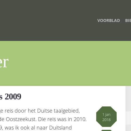
VOORBLAD
BI
er
s 2009
e reis door het Duitse taalgebied,
1 jan
 Oostzeekust. Die reis was in 2010.
2018
, was ik ook al naar Duitsland