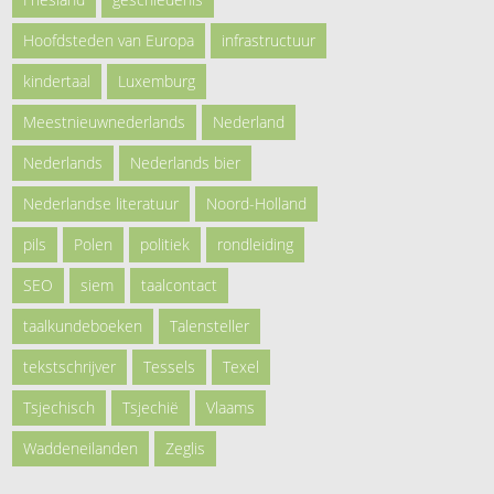
Hoofdsteden van Europa
infrastructuur
kindertaal
Luxemburg
Meestnieuwnederlands
Nederland
Nederlands
Nederlands bier
Nederlandse literatuur
Noord-Holland
pils
Polen
politiek
rondleiding
SEO
siem
taalcontact
taalkundeboeken
Talensteller
tekstschrijver
Tessels
Texel
Tsjechisch
Tsjechië
Vlaams
Waddeneilanden
Zeglis