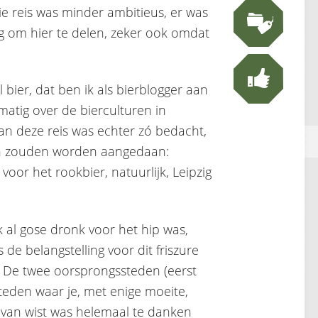
ie reis was minder ambitieus, er was
ig om hier te delen, zeker ook omdat
el bier, dat ben ik als bierblogger aan
lmatig over de bierculturen in
an deze reis was echter zó bedacht,
den zouden worden aangedaan:
oor het rookbier, natuurlijk, Leipzig
k al gose dronk voor het hip was,
de belangstelling voor dit friszure
. De twee oorsprongssteden (eerst
steden waar je, met enige moeite,
f van wist was helemaal te danken