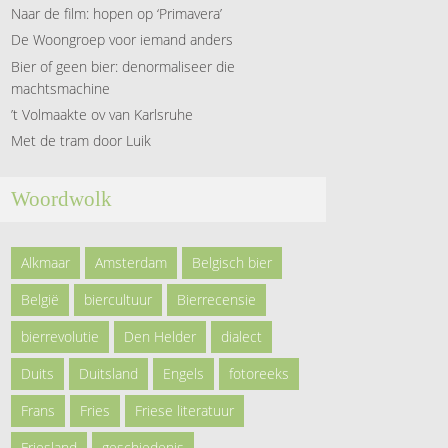
Naar de film: hopen op ‘Primavera’
De Woongroep voor iemand anders
Bier of geen bier: denormaliseer die
machtsmachine
’t Volmaakte ov van Karlsruhe
Met de tram door Luik
Woordwolk
Alkmaar
Amsterdam
Belgisch bier
België
biercultuur
Bierrecensie
bierrevolutie
Den Helder
dialect
Duits
Duitsland
Engels
fotoreeks
Frans
Fries
Friese literatuur
Friesland
geschiedenis