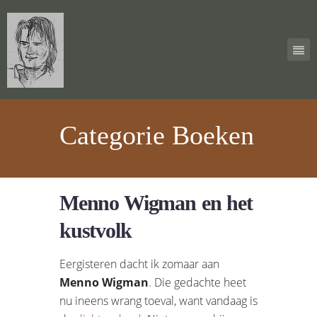
Categorie Boeken
Menno Wigman en het
kustvolk
Eergisteren dacht ik zomaar aan
Menno Wigman
. Die gedachte heet
nu ineens wrang toeval, want vandaag is