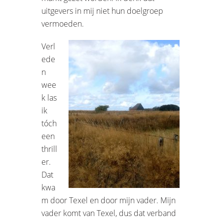
uitgevers in mij niet hun doelgroep
vermoeden.
Verl
ede
n
wee
k las
ik
tóch
een
thrill
er.
Dat
kwa
m door Texel en door mijn vader. Mijn
vader komt van Texel, dus dat verband