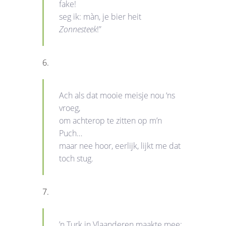
fake!
seg ik: màn, je bier heit
Zonnesteek
!”
6.
Ach als dat mooie meisje nou ‘ns
vroeg,
om achterop te zitten op m’n
Puch…
maar nee hoor, eerlijk, lijkt me dat
toch stug.
7.
’n Turk in Vlaanderen maakte mee: