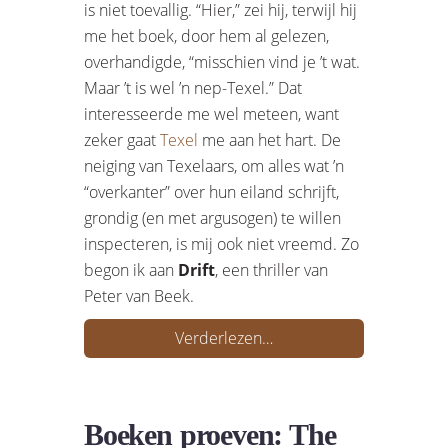
is niet toevallig. “Hier,” zei hij, terwijl hij
me het boek, door hem al gelezen,
overhandigde, “misschien vind je ’t wat.
Maar ’t is wel ’n nep-Texel.” Dat
interesseerde me wel meteen, want
zeker gaat
Texel
me aan het hart. De
neiging van Texelaars, om alles wat ’n
“overkanter” over hun eiland schrijft,
grondig (en met argusogen) te willen
inspecteren, is mij ook niet vreemd. Zo
begon ik aan
Drift
, een thriller van
Peter van Beek.
Verderlezen…
Boeken proeven: The