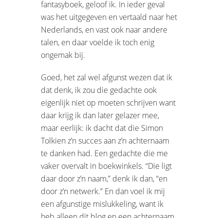
fantasyboek, geloof ik. In ieder geval
was het uitgegeven en vertaald naar het
Nederlands, en vast ook naar andere
talen, en daar voelde ik toch enig
ongemak bij.
Goed, het zal wel afgunst wezen dat ik
dat denk, ik zou die gedachte ook
eigenlijk niet op moeten schrijven want
daar krijg ik dan later gelazer mee,
maar eerlijk: ik dacht dat die Simon
Tolkien z’n succes aan z’n achternaam
te danken had. Een gedachte die me
vaker overvalt in boekwinkels. “Die ligt
daar door z’n naam,” denk ik dan, “en
door z’n netwerk.” En dan voel ik mij
een afgunstige mislukkeling, want ik
heb alleen dit blog en een achternaam