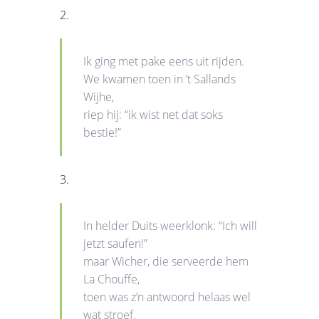
2.
Ik ging met pake eens uit rijden.
We kwamen toen in ’t Sallands
Wijhe,
riep hij: “ik wist net dat soks
bestie!”
3.
In helder Duits weerklonk: “Ich will
jetzt saufen!”
maar Wicher, die serveerde hem
La Chouffe,
toen was z’n antwoord helaas wel
wat stroef.