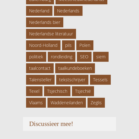
Nederland
Nederlands
Nederlands bier
Nederlandse literatuur
Noord-Holland
pils
Polen
politiek
rondleiding
SEO
siem
taalcontact
taalkundeboeken
Talensteller
tekstschrijver
Tessels
Texel
Tsjechisch
Tsjechië
Vlaams
Waddeneilanden
Zeglis
Discussieer mee!