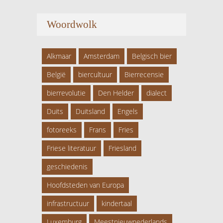
Woordwolk
Alkmaar
Amsterdam
Belgisch bier
België
biercultuur
Bierrecensie
bierrevolutie
Den Helder
dialect
Duits
Duitsland
Engels
fotoreeks
Frans
Fries
Friese literatuur
Friesland
geschiedenis
Hoofdsteden van Europa
infrastructuur
kindertaal
Luxemburg
Meestnieuwnederlands