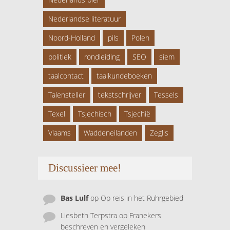
Nederlandse literatuur
Noord-Holland
pils
Polen
politiek
rondleiding
SEO
siem
taalcontact
taalkundeboeken
Talensteller
tekstschrijver
Tessels
Texel
Tsjechisch
Tsjechië
Vlaams
Waddeneilanden
Zeglis
Discussieer mee!
Bas Lulf
op
Op reis in het Ruhrgebied
Liesbeth Terpstra
op
Franekers
beschreven en vergeleken