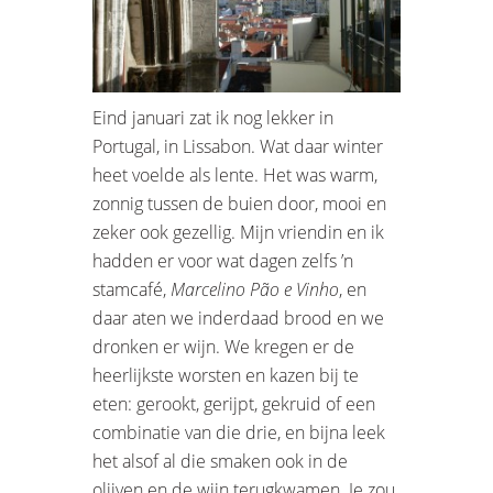
Eind januari zat ik nog lekker in
Portugal, in Lissabon. Wat daar winter
heet voelde als lente. Het was warm,
zonnig tussen de buien door, mooi en
zeker ook gezellig. Mijn vriendin en ik
hadden er voor wat dagen zelfs ’n
stamcafé,
Marcelino Pão e Vinho
, en
daar aten we inderdaad brood en we
dronken er wijn. We kregen er de
heerlijkste worsten en kazen bij te
eten: gerookt, gerijpt, gekruid of een
combinatie van die drie, en bijna leek
het alsof al die smaken ook in de
olijven en de wijn terugkwamen. Je zou