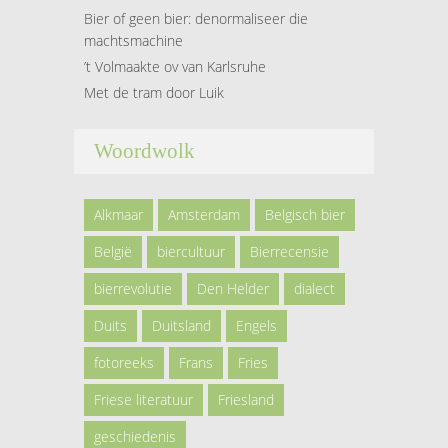
Bier of geen bier: denormaliseer die
machtsmachine
’t Volmaakte ov van Karlsruhe
Met de tram door Luik
Woordwolk
Alkmaar
Amsterdam
Belgisch bier
België
biercultuur
Bierrecensie
bierrevolutie
Den Helder
dialect
Duits
Duitsland
Engels
fotoreeks
Frans
Fries
Friese literatuur
Friesland
geschiedenis