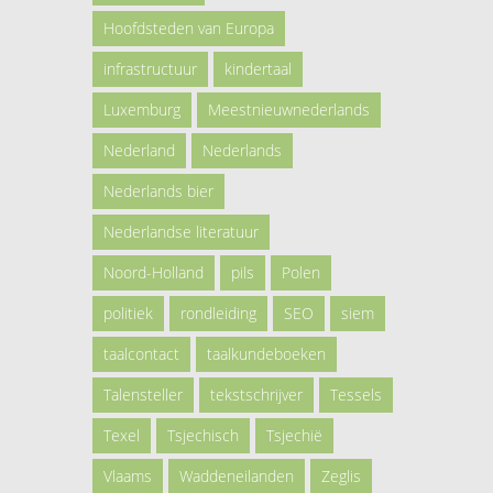
Hoofdsteden van Europa
infrastructuur
kindertaal
Luxemburg
Meestnieuwnederlands
Nederland
Nederlands
Nederlands bier
Nederlandse literatuur
Noord-Holland
pils
Polen
politiek
rondleiding
SEO
siem
taalcontact
taalkundeboeken
Talensteller
tekstschrijver
Tessels
Texel
Tsjechisch
Tsjechië
Vlaams
Waddeneilanden
Zeglis