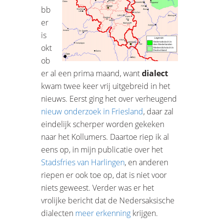
bb
er
is
okt
ob
er al een prima maand, want
dialect
kwam twee keer vrij uitgebreid in het
nieuws. Eerst ging het over verheugend
nieuw onderzoek in Friesland
, daar zal
eindelijk scherper worden gekeken
naar het Kollumers. Daartoe riep ik al
eens op, in mijn publicatie over het
Stadsfries van Harlingen
, en anderen
riepen er ook toe op, dat is niet voor
niets geweest. Verder was er het
vrolijke bericht dat de Nedersaksische
dialecten
meer erkenning
krijgen.