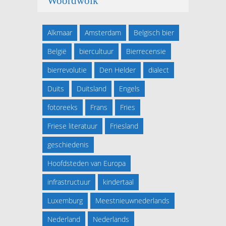
Woordwolk
Alkmaar
Amsterdam
Belgisch bier
België
biercultuur
Bierrecensie
bierrevolutie
Den Helder
dialect
Duits
Duitsland
Engels
fotoreeks
Frans
Fries
Friese literatuur
Friesland
geschiedenis
Hoofdsteden van Europa
infrastructuur
kindertaal
Luxemburg
Meestnieuwnederlands
Nederland
Nederlands