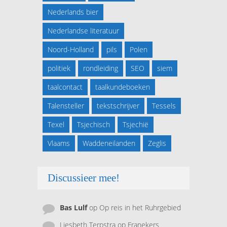
Nederlands bier
Nederlandse literatuur
Noord-Holland
pils
Polen
politiek
rondleiding
SEO
siem
taalcontact
taalkundeboeken
Talensteller
tekstschrijver
Tessels
Texel
Tsjechisch
Tsjechië
Vlaams
Waddeneilanden
Zeglis
Discussieer mee!
Bas Lulf
op
Op reis in het Ruhrgebied
Liesbeth Terpstra
op
Franekers