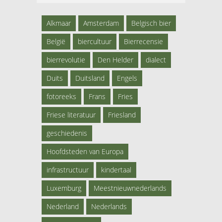
Alkmaar
Amsterdam
Belgisch bier
België
biercultuur
Bierrecensie
bierrevolutie
Den Helder
dialect
Duits
Duitsland
Engels
fotoreeks
Frans
Fries
Friese literatuur
Friesland
geschiedenis
Hoofdsteden van Europa
infrastructuur
kindertaal
Luxemburg
Meestnieuwnederlands
Nederland
Nederlands