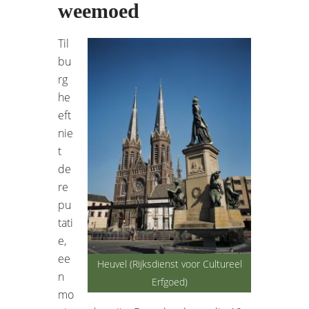
weemoed
Til
bu
rg
he
eft
nie
t
de
re
pu
tati
e,
ee
Heuvel (Rijksdienst voor Cultureel
n
Erfgoed)
mo