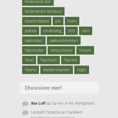
Nederlands bier
Nederlandse literatuur
Noord-Holland
pils
Polen
politiek
rondleiding
SEO
siem
taalcontact
taalkundeboeken
Talensteller
tekstschrijver
Tessels
Texel
Tsjechisch
Tsjechië
Vlaams
Waddeneilanden
Zeglis
Discussieer mee!
Bas Lulf
op
Op reis in het Ruhrgebied
Liesbeth Terpstra
op
Franekers
beschreven en vergeleken