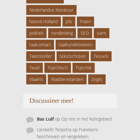
Nederlandse literatuur
Noord-Holland
pils
Polen
politiek
rondleiding
SEO
siem
taalcontact
taalkundeboeken
Talensteller
tekstschrijver
Tessels
Texel
Tsjechisch
Tsjechië
Vlaams
Waddeneilanden
Zeglis
Discussieer mee!
Bas Lulf
op
Op reis in het Ruhrgebied
Liesbeth Terpstra
op
Franekers
beschreven en vergeleken