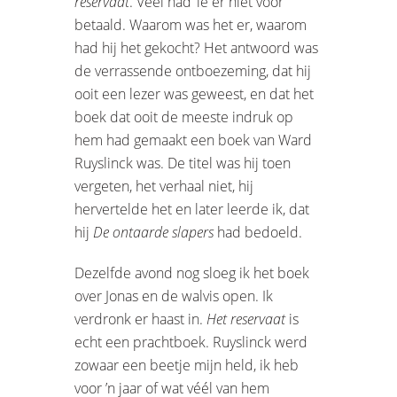
reservaat
. Veel had ‘ie er niet voor
betaald. Waarom was het er, waarom
had hij het gekocht?
Het antwoord was
de verrassende ontboezeming, dat hij
ooit een lezer was geweest, en dat het
boek dat ooit de meeste indruk op
hem had gemaakt een boek van Ward
Ruyslinck was. De titel was hij toen
vergeten, het verhaal niet, hij
hervertelde het en later leerde ik, dat
hij
De ontaarde slapers
had bedoeld.
Dezelfde avond nog sloeg ik het boek
over Jonas en de walvis open. Ik
verdronk er haast in.
Het reservaat
is
echt een prachtboek. Ruyslinck werd
zowaar een beetje mijn held, ik heb
voor ’n jaar of wat véél van hem