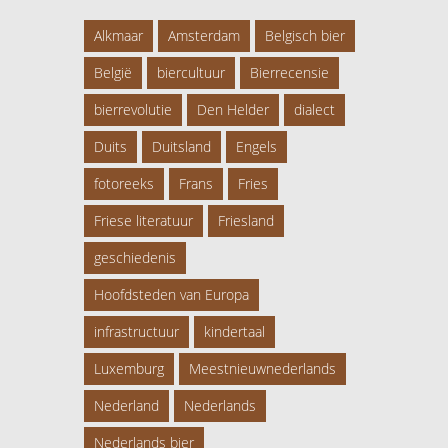
Alkmaar
Amsterdam
Belgisch bier
België
biercultuur
Bierrecensie
bierrevolutie
Den Helder
dialect
Duits
Duitsland
Engels
fotoreeks
Frans
Fries
Friese literatuur
Friesland
geschiedenis
Hoofdsteden van Europa
infrastructuur
kindertaal
Luxemburg
Meestnieuwnederlands
Nederland
Nederlands
Nederlands bier