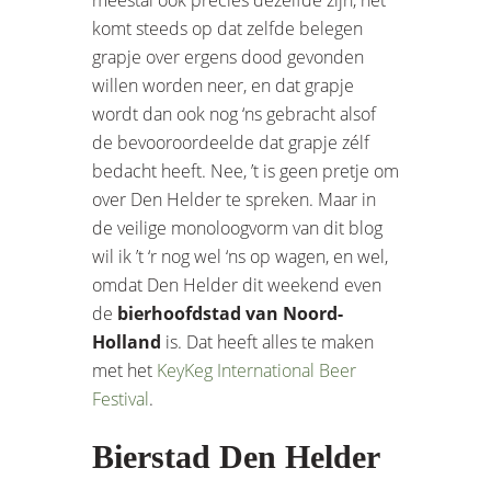
meestal ook precies dezelfde zijn, het
komt steeds op dat zelfde belegen
grapje over ergens dood gevonden
willen worden neer, en dat grapje
wordt dan ook nog ‘ns gebracht alsof
de bevooroordeelde dat grapje zélf
bedacht heeft. Nee, ’t is geen pretje om
over Den Helder te spreken. Maar in
de veilige monoloogvorm van dit blog
wil ik ’t ‘r nog wel ‘ns op wagen, en wel,
omdat Den Helder dit weekend even
de
bierhoofdstad van Noord-
Holland
is. Dat heeft alles te maken
met het
KeyKeg International Beer
Festival
.
Bierstad Den Helder