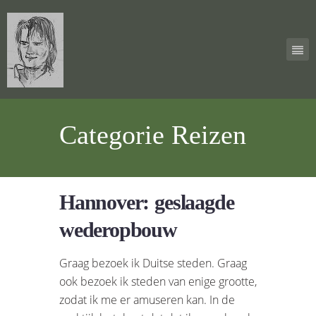
Categorie Reizen
Hannover: geslaagde
wederopbouw
Graag bezoek ik Duitse steden. Graag
ook bezoek ik steden van enige grootte,
zodat ik me er amuseren kan. In de