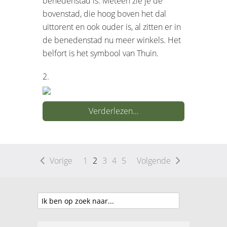
benedenstad is. Meteen zie je de
bovenstad, die hoog boven het dal
uittorent en ook ouder is, al zitten er in
de benedenstad nu meer winkels. Het
belfort is het symbool van Thuin.
2.
Verderlezen…
Vorige
1
2
3
4
5
Volgende