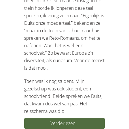
heeft ’n flinke Germaanse inslag. In de
trein hoorde ik jongeren deze taal
spreken, ik vroeg ze ernaar. “Eigenlijk is
Duits onze moedertaal,” bekenden ze,
“maar in de trein van school naar huis
spreken we Reto-Romaans, om het te
oefenen. Want het is wel een
schoolvak.” Zo bewaart Europa z’n
diversiteit, als curiosum. Voor de toerist
is dat mooi.
Toen was ik nog student. Mijn
gezelschap was ook student, een
schoolvriend. Beide spreken we Duits,
dat kwam dus wel van pas. Het
reisschema was dit:
Verderlezen…